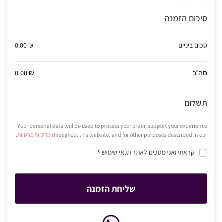
סיכום הזמנה
סכום ביניים
₪
0.00
0.00
₪
סה"כ
תשלום
Your personal data will be used to process your order, support your experience
throughout this website, and for other purposes described in our
מדיניות פרטיות
.
קראתי ואני מסכים לאתר
תנאי שימוש
*
שליחת הזמנה