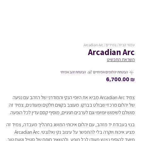
עמוד הבית
/
צמידים
/ Arcadian Arc
Arcadian Arc
השראת התכשיט
הבטחת יהלומים אמיתיים
הבטחת זהב אמיתי
6,700.00
₪
צמיד Arcadian Arc מביא את היופי הנקי והמודרני של הזהב עם נגיעה
של יהלום מרכזי שבולט בברקו. מעוצב בקווים חלקים ומעודנים, צמיד זה
מושלם לשימוש יומיומי וגם לערבים חגיגיים, מוסיף קסם עדין לכל הופעה.
בנוי בעבודת יד מזהב, עם יהלום איכותי המושג בתהליך מעבדה, צמיד זה
מציע איכות ויוקרה בלי להתפשר על עיצוב נקי ואלגנטי. Arcadian Arc
מיועד להוסיף נצנוץ מעודן לכל מופע, ולהשאיר חותם של סטייל וטעם טוב.