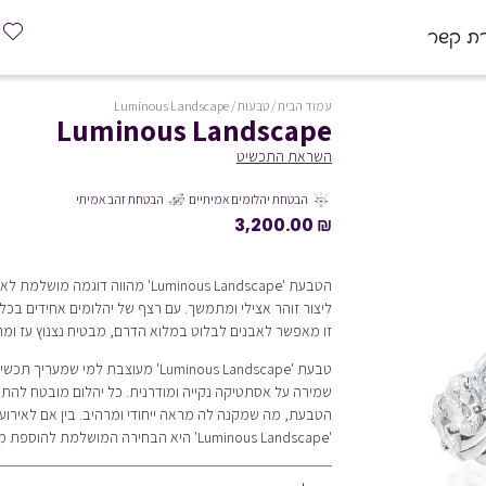
רת קשר
עמוד הבית
/
טבעות
/ Luminous Landscape
Luminous Landscape
השראת התכשיט
הבטחת יהלומים אמיתיים
הבטחת זהב אמיתי
3,200.00
₪
הטבעת 'Luminous Landscape' מהווה דוגמה
ליצור זוהר אצילי ומתמשך. עם רצף של יהלומים אחידים בכ
זו מאפשר לאבנים לבלוט במלוא הדרם, מבטיח נצנוץ עז ומרש
טבעת 'Luminous Landscape' מעוצבת למי ש
שמירה על אסתטיקה נקייה ומודרנית. כל יהלום מובטח להת
הטבעת, מה שמקנה לה מראה ייחודי ומרהיב. בין אם לאירוע חג
'Luminous Landscape' היא הבחירה המושלמת להוספת מגע של יוקרה וטעם רך.