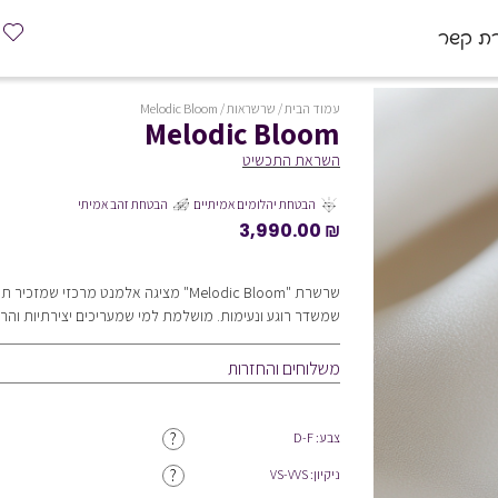
רת קשר
עמוד הבית
/
שרשראות
/ Melodic Bloom
Melodic Bloom
השראת התכשיט
הבטחת יהלומים אמיתיים
הבטחת זהב אמיתי
3,990.00
₪
שרשרת "Melodic Bloom" מציגה אלמנט מרכזי שמז
שמשדר רוגע ונעימות. מושלמת למי שמעריכים יצירתיות והרמ
משלוחים והחזרות
?
צבע: D-F
?
ניקיון: VS-VVS